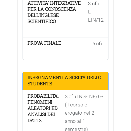
ATTIVITA' INTEGRATIVE
3 cfu
PER LA CONOSCENZA
L-
DELL'INGLESE
LIN/12
SCIENTIFICO
PROVA FINALE
6 cfu
INSEGNAMENTI A SCELTA DELLO
STUDENTE
PROBABILITA',
3 cfu ING-INF/03
FENOMENI
(il corso è
ALEATORI ED
erogato nel 2
ANALISI DEI
DATI 2
anno al 1
semestre)